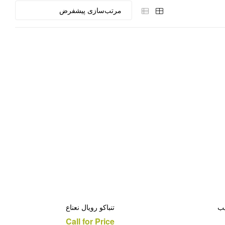
یب
تنباکو رویال نعناع
Call for Price