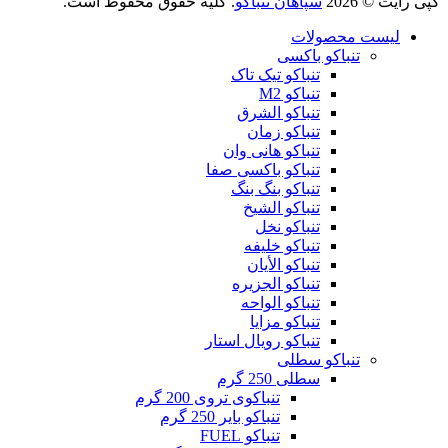
کپی رایت © 2026
سپاهان تنباکو
. کلیه حقوق محفوظ است.
لیست محصولات
تنباکو باکسی
تنباکو تیک تاک
تنباکو M2
تنباکو الشرق
تنباکو زمان
تنباکو هانی وان
تنباکو باکسی صفا
تنباکو بنگ بنگ
تنباکو الشیخ
تنباکو نخل
تنباکو خلیفه
تنباکو الأیان
تنباکو الجزیره
تنباکو الواحه
تنباکو مزایا
تنباکو رویال استار
تنباکو سطلی
سطلی 250 گرم
تنباکوی تروی 200 گرم
تنباکو بایر 250 گرم
تنباکو FUEL