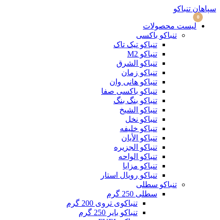
منو
سپاهان تنباکو
0
لیست محصولات
تنباکو باکسی
تنباکو تیک تاک
تنباکو M2
تنباکو الشرق
تنباکو زمان
تنباکو هانی وان
تنباکو باکسی صفا
تنباکو بنگ بنگ
تنباکو الشیخ
تنباکو نخل
تنباکو خلیفه
تنباکو الأیان
تنباکو الجزیره
تنباکو الواحه
تنباکو مزایا
تنباکو رویال استار
تنباکو سطلی
سطلی 250 گرم
تنباکوی تروی 200 گرم
تنباکو بایر 250 گرم